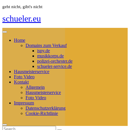
Skip
geht nicht, gibt's nicht
to
schueler.eu
content
Home
Domains zum Verkauf
ispy.de
musikkorps.de
polizei-orchester.de
schueler-service.de
Hausmeisterservice
Foto Video
Kontakt
Allgemein
Hausmeisterservice
Foto Video
Impressum
Datenschutzerklärung
Cookie-Richtlinie
Search